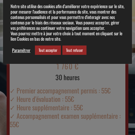
Notre site utilise des cookies afin d’améliorer votre expérience sur le site,
20 heures
pour mesurer l'audience et la performance du site, vous montrer des
contenus personnalisés et pour vous permettre d'interagir avec nos
contenus par le biais des réseaux sociaux. Vous pouvez accepter, gérer
vos préférences ou continuer votre navigation sans accepter.
1 485 €
Vous pourrez mettre à jour votre choix à tout moment en cliquant sur le
lien Cookies en bas de notre site.
25 heures
Paramétrer
Tout accepter
Tout refuser
1 760 €
30 heures
✓ Premier accompagnement permis : 55€
✓ Heure d’évaluation : 55€
✓ Heure supplémentaire : 55€
✓ Accompagnement examen supplémentaire :
55€