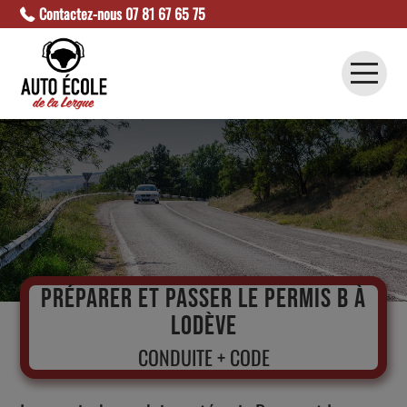
Contactez-nous
07 81 67 65 75
Accueil
Nos Formations
Code en Ligne
Actualités
PRÉPARER ET PASSER LE PERMIS B À
LODÈVE
Contact
CONDUITE + CODE