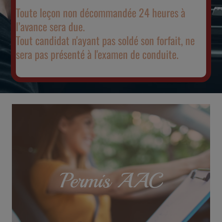
Toute leçon non décommandée 24 heures à
l’avance sera due.
Tout candidat n'ayant pas soldé son forfait, ne
sera pas présenté à l'examen de conduite.
Permis AAC